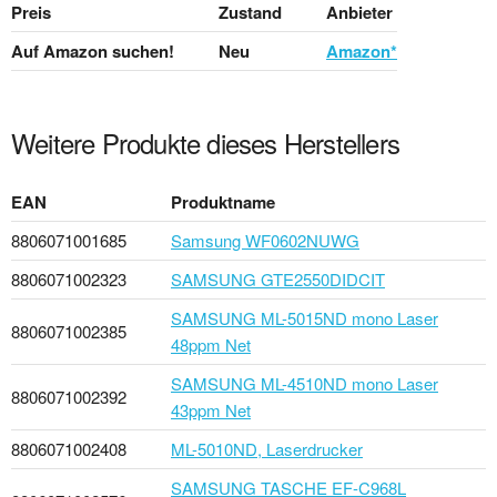
Preis
Zustand
Anbieter
Auf Amazon suchen!
Neu
Amazon*
Weitere Produkte dieses Herstellers
EAN
Produktname
8806071001685
Samsung WF0602NUWG
8806071002323
SAMSUNG GTE2550DIDCIT
SAMSUNG ML-5015ND mono Laser
8806071002385
48ppm Net
SAMSUNG ML-4510ND mono Laser
8806071002392
43ppm Net
8806071002408
ML-5010ND, Laserdrucker
SAMSUNG TASCHE EF-C968L