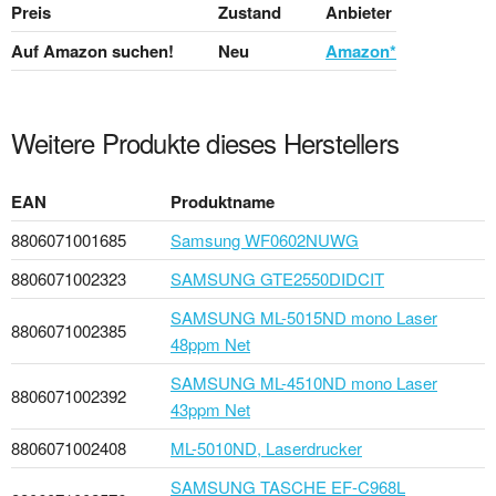
Preis
Zustand
Anbieter
Auf Amazon suchen!
Neu
Amazon*
Weitere Produkte dieses Herstellers
EAN
Produktname
8806071001685
Samsung WF0602NUWG
8806071002323
SAMSUNG GTE2550DIDCIT
SAMSUNG ML-5015ND mono Laser
8806071002385
48ppm Net
SAMSUNG ML-4510ND mono Laser
8806071002392
43ppm Net
8806071002408
ML-5010ND, Laserdrucker
SAMSUNG TASCHE EF-C968L