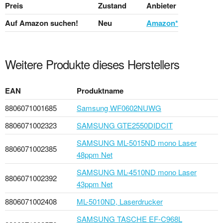
Preis
Zustand
Anbieter
Auf Amazon suchen!
Neu
Amazon*
Weitere Produkte dieses Herstellers
EAN
Produktname
8806071001685
Samsung WF0602NUWG
8806071002323
SAMSUNG GTE2550DIDCIT
SAMSUNG ML-5015ND mono Laser
8806071002385
48ppm Net
SAMSUNG ML-4510ND mono Laser
8806071002392
43ppm Net
8806071002408
ML-5010ND, Laserdrucker
SAMSUNG TASCHE EF-C968L