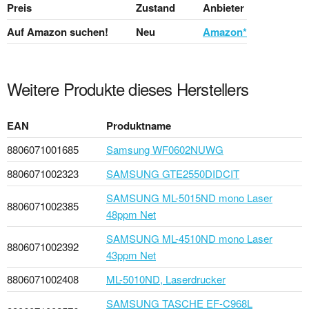
Preis
Zustand
Anbieter
Auf Amazon suchen!
Neu
Amazon*
Weitere Produkte dieses Herstellers
EAN
Produktname
8806071001685
Samsung WF0602NUWG
8806071002323
SAMSUNG GTE2550DIDCIT
SAMSUNG ML-5015ND mono Laser
8806071002385
48ppm Net
SAMSUNG ML-4510ND mono Laser
8806071002392
43ppm Net
8806071002408
ML-5010ND, Laserdrucker
SAMSUNG TASCHE EF-C968L