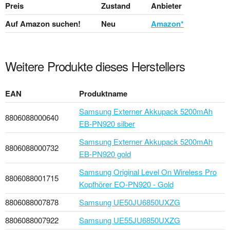
Preis
Zustand
Anbieter
Auf Amazon suchen!
Neu
Amazon*
Weitere Produkte dieses Herstellers
EAN
Produktname
Samsung Externer Akkupack 5200mAh
8806088000640
EB-PN920 silber
Samsung Externer Akkupack 5200mAh
8806088000732
EB-PN920 gold
Samsung Original Level On Wireless Pro
8806088001715
Kopfhörer EO-PN920 - Gold
8806088007878
Samsung UE50JU6850UXZG
8806088007922
Samsung UE55JU6850UXZG