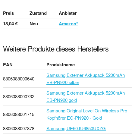
Preis
Zustand
Anbieter
18,04 €
Neu
Amazon*
Weitere Produkte dieses Herstellers
EAN
Produktname
Samsung Externer Akkupack 5200mAh
8806088000640
EB-PN920 silber
Samsung Externer Akkupack 5200mAh
8806088000732
EB-PN920 gold
Samsung Original Level On Wireless Pro
8806088001715
Kopfhörer EO-PN920 - Gold
8806088007878
Samsung UE50JU6850UXZG