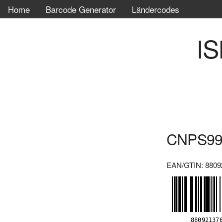
Home
Barcode Generator
Ländercodes
IS
CNPS99
EAN/GTIN: 8809