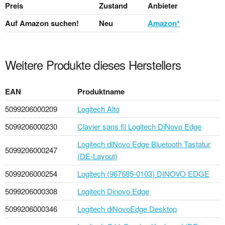
Preis
Zustand
Anbieter
Auf Amazon suchen!
Neu
Amazon*
Weitere Produkte dieses Herstellers
EAN
Produktname
5099206000209
Logitech Alto
5099206000230
Clavier sans fil Logitech DiNovo Edge
Logitech diNovo Edge Bluetooth Tastatur
5099206000247
(DE-Layout)
5099206000254
Logitech (967685-0103) DINOVO EDGE
5099206000308
Logitech Dinovo Edge
5099206000346
Logitech diNovoEdge Desktop