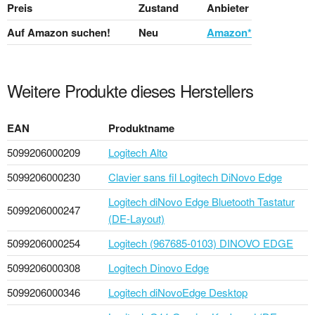
Preis
Zustand
Anbieter
Auf Amazon suchen!
Neu
Amazon*
Weitere Produkte dieses Herstellers
EAN
Produktname
5099206000209
Logitech Alto
5099206000230
Clavier sans fil Logitech DiNovo Edge
Logitech diNovo Edge Bluetooth Tastatur
5099206000247
(DE-Layout)
5099206000254
Logitech (967685-0103) DINOVO EDGE
5099206000308
Logitech Dinovo Edge
5099206000346
Logitech diNovoEdge Desktop