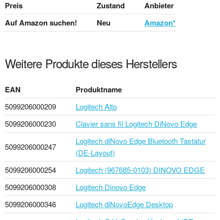
Preis
Zustand
Anbieter
Auf Amazon suchen!
Neu
Amazon*
Weitere Produkte dieses Herstellers
EAN
Produktname
5099206000209
Logitech Alto
5099206000230
Clavier sans fil Logitech DiNovo Edge
Logitech diNovo Edge Bluetooth Tastatur
5099206000247
(DE-Layout)
5099206000254
Logitech (967685-0103) DINOVO EDGE
5099206000308
Logitech Dinovo Edge
5099206000346
Logitech diNovoEdge Desktop