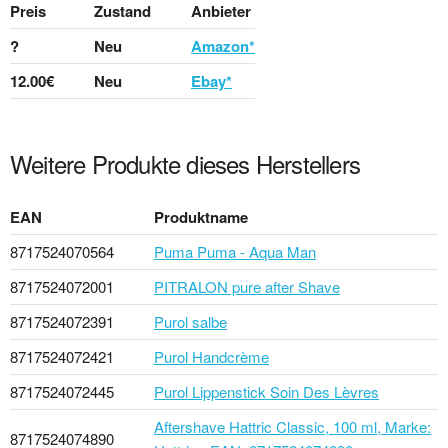
Preis
Zustand
Anbieter
?
Neu
Amazon*
12.00€
Neu
Ebay*
Weitere Produkte dieses Herstellers
EAN
Produktname
8717524070564
Puma Puma - Aqua Man
8717524072001
PITRALON pure after Shave
8717524072391
Purol salbe
8717524072421
Purol Handcrème
8717524072445
Purol Lippenstick Soin Des Lèvres
Aftershave Hattric Classic, 100 ml, Marke:
8717524074890