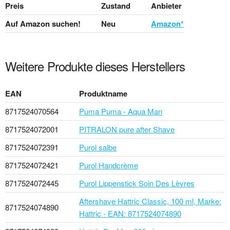
Preis
Zustand
Anbieter
Auf Amazon suchen!
Neu
Amazon*
Weitere Produkte dieses Herstellers
EAN
Produktname
8717524070564
Puma Puma - Aqua Man
8717524072001
PITRALON pure after Shave
8717524072391
Purol salbe
8717524072421
Purol Handcrème
8717524072445
Purol Lippenstick Soin Des Lèvres
Aftershave Hattric Classic, 100 ml, Marke:
8717524074890
Hattric - EAN: 8717524074890