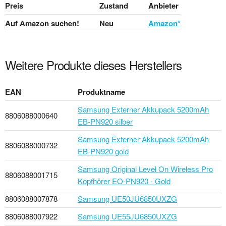
Preis
Zustand
Anbieter
Auf Amazon suchen!
Neu
Amazon*
Weitere Produkte dieses Herstellers
EAN
Produktname
Samsung Externer Akkupack 5200mAh
8806088000640
EB-PN920 silber
Samsung Externer Akkupack 5200mAh
8806088000732
EB-PN920 gold
Samsung Original Level On Wireless Pro
8806088001715
Kopfhörer EO-PN920 - Gold
8806088007878
Samsung UE50JU6850UXZG
8806088007922
Samsung UE55JU6850UXZG