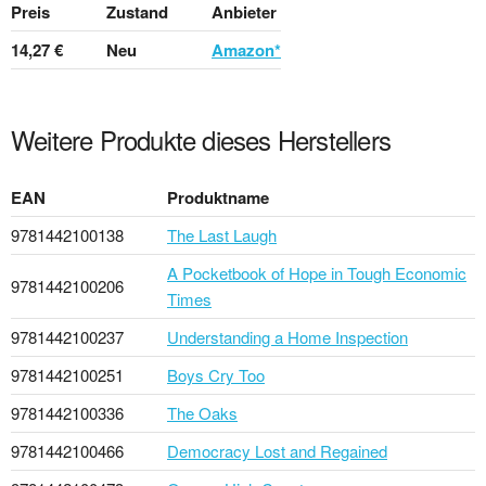
Preis
Zustand
Anbieter
14,27 €
Neu
Amazon*
Weitere Produkte dieses Herstellers
EAN
Produktname
9781442100138
The Last Laugh
A Pocketbook of Hope in Tough Economic
9781442100206
Times
9781442100237
Understanding a Home Inspection
9781442100251
Boys Cry Too
9781442100336
The Oaks
9781442100466
Democracy Lost and Regained