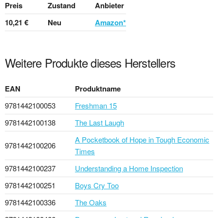
Preis
Zustand
Anbieter
10,21 €
Neu
Amazon*
Weitere Produkte dieses Herstellers
EAN
Produktname
9781442100053
Freshman 15
9781442100138
The Last Laugh
A Pocketbook of Hope in Tough Economic
9781442100206
Times
9781442100237
Understanding a Home Inspection
9781442100251
Boys Cry Too
9781442100336
The Oaks